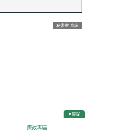
秘書室 查詢
▼關閉
廉政專區