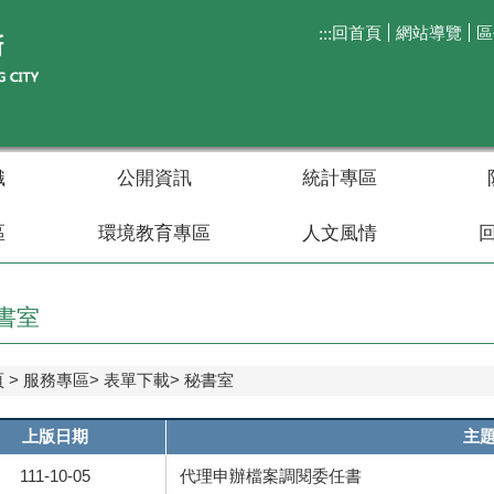
回首頁
網站導覽
區
:::
織
公開資訊
統計專區
區
環境教育專區
人文風情
書室
頁
服務專區
表單下載
秘書室
上版日期
主
111-10-05
代理申辦檔案調閱委任書