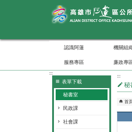
跳到主要內容區塊
認識阿蓮
機關組
服務專區
廉政專
:::
:::
表單下載
秘
秘書室
首
民政課
社會課