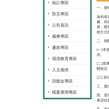
統計專區
一、授
防災專區
為利各
屬，得
公告資訊
用，開
他方式
服務專區
二、相
廉政專區
(一)
供。
環境教育專區
(二)
關規定
人文風情
(三)
回饋金專區
三、應
檔案應用專區
四、使
者須自
五、本