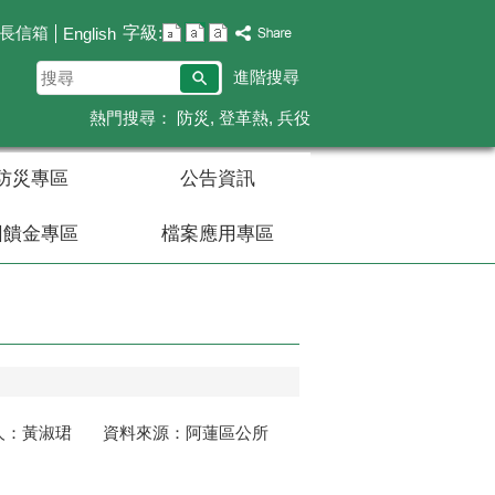
字級:
長信箱
English
搜
進階搜尋
尋
熱門搜尋：
防災
登革熱
兵役
防災專區
公告資訊
回饋金專區
檔案應用專區
人：黃淑珺 資料來源：阿蓮區公所