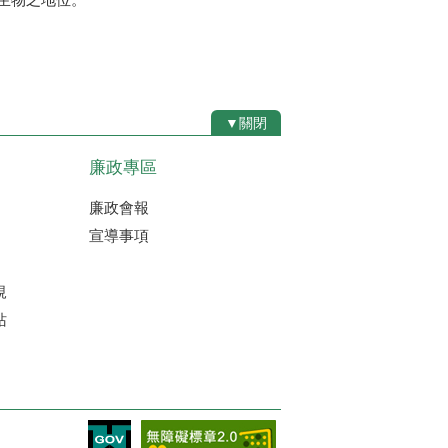
▼關閉
廉政專區
廉政會報
宣導事項
規
站