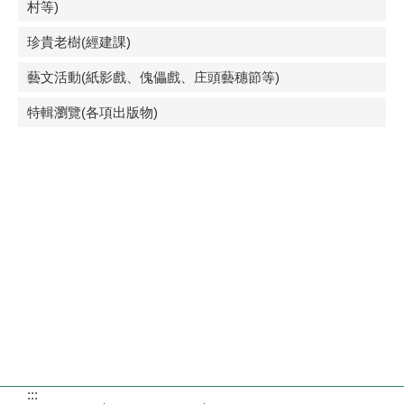
村等)
珍貴老樹(經建課)
藝文活動(紙影戲、傀儡戲、庄頭藝穗節等)
特輯瀏覽(各項出版物)
:::