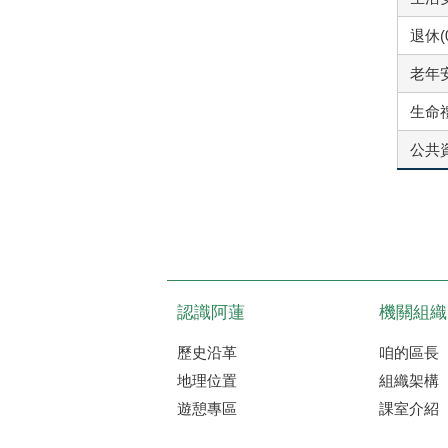
退休(
老年安
生命禮
公共資
認識阿蓮
機關組織
歷史沿革
咱的區長
地理位置
組織架構
遊憩專區
課室介紹