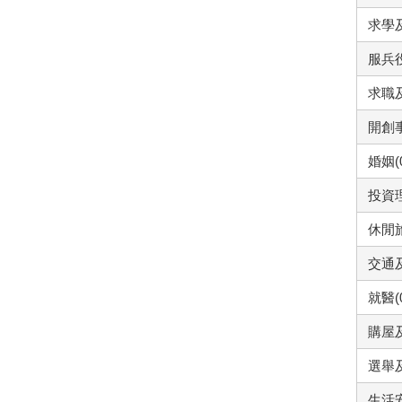
求學及
服兵役
求職及
開創事
婚姻(
投資理
休閒旅
交通及
就醫(
購屋及
選舉及
生活安