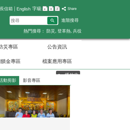
字級:
長信箱
English
搜
進階搜尋
尋
熱門搜尋：
防災
登革熱
兵役
防災專區
公告資訊
回饋金專區
檔案應用專區
播放中
活動剪影
影音專區