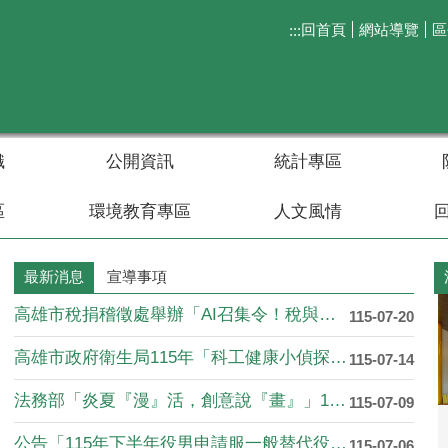
回首頁
網站導覽
區
:::
織
公開資訊
統計專區
區
環境教育專區
人文風情
公所
台糖舊鐵道
二仁溪
阿蓮水果
老公崛圳
大陳社區
如意公園
崙港社區-鴨村瓦房
大崗山
最新消息
宣導事項
高雄市稅捐稽徵處舉辦「AI召集令！稅與爭....
115-07-20
高雄市政府衛生局115年「科工健康小偵探....
115-07-14
法務部「炎夏『漫』活，創意說『畫』」11....
115-07-09
公告「115年下半年役男申請服一般替代役....
115-07-06